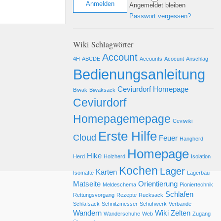
Angemeldet bleiben
Passwort vergessen?
Wiki Schlagwörter
Account
4H
ABCDE
Accounts
Acocunt
Anschlag
Bedienungsanleitung
Ceviurdorf Homepage
Biwak
Biwaksack
Ceviurdorf
Homepagemepage
Ceviwiki
Erste Hilfe
Cloud
Feuer
Hangherd
Homepage
Hike
Herd
Holzherd
Isolation
Kochen
Lager
Karten
Isomatte
Lagerbau
Matseite
Orientierung
Meldeschema
Pioniertechnik
Schlafen
Rettungsvorgang
Rezepte
Rucksack
Schlafsack
Schnitzmesser
Schuhwerk
Verbände
Wandern
Wiki
Zelten
Wanderschuhe
Web
Zugang