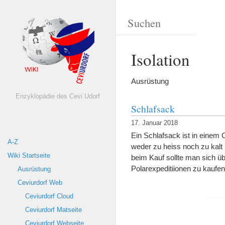
Isolation
Ausrüstung
Enzyklopädie des Cevi Udorf
Schlafsack
17. Januar 2018
Ein Schlafsack ist in einem 
A-Z
weder zu heiss noch zu kalt 
Wiki Startseite
beim Kauf sollte man sich üb
Polarexpeditiionen zu kauf
Ausrüstung
Ceviurdorf Web
Ceviurdorf Cloud
Ceviurdorf Matseite
Ceviurdorf Webseite