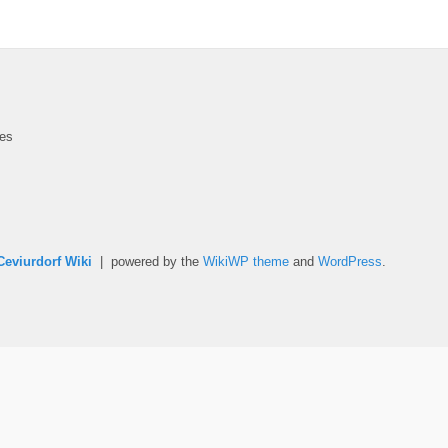
des
Ceviurdorf Wiki
| powered by the
WikiWP theme
and
WordPress
.