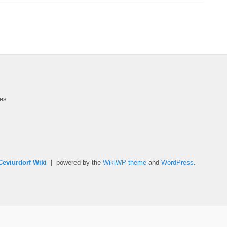
des
Ceviurdorf Wiki
| powered by the
WikiWP theme
and
WordPress
.