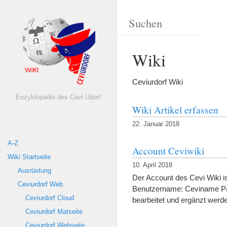
Wiki
Ceviurdorf Wiki
Enzyklopädie des Cevi Udorf
Wiki Artikel erfassen
22. Januar 2018
A-Z
Account Ceviwiki
Wiki Startseite
10. April 2018
Ausrüstung
Der Account des Cevi Wiki is
Ceviurdorf Web
Benutzername: Ceviname Pas
Ceviurdorf Cloud
bearbeitet und ergänzt werd
Ceviurdorf Matseite
Ceviurdorf Webseite