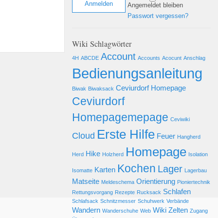
Angemeldet bleiben
Passwort vergessen?
Wiki Schlagwörter
Account
4H
ABCDE
Accounts
Acocunt
Anschlag
Bedienungsanleitung
Ceviurdorf Homepage
Biwak
Biwaksack
Ceviurdorf
Homepagemepage
Ceviwiki
Erste Hilfe
Cloud
Feuer
Hangherd
Homepage
Hike
Herd
Holzherd
Isolation
Kochen
Lager
Karten
Isomatte
Lagerbau
Matseite
Orientierung
Meldeschema
Pioniertechnik
Schlafen
Rettungsvorgang
Rezepte
Rucksack
Schlafsack
Schnitzmesser
Schuhwerk
Verbände
Wandern
Wiki
Zelten
Wanderschuhe
Web
Zugang